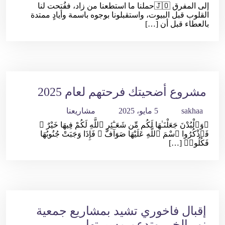
إلى المفرق 🇯🇴حملنا ما استطعنا من زاد، ففُتحت لنا
القلوب قبل البيوت، واستقبلونا بوجوه باسمة وأيادٍ ممتدة
بالعطاء قبل أن […]
مشروع أضحيتك فرحتهم لعام 2025
sakhaa
5 مايو، 2025
مشاريعنا
﴿وَٱلْبُدْنَ جَعَلْنَـٰهَا لَكُم مِّن شَعَـٰٓئِرِ ٱللَّهِ لَكُمْ فِيهَا خَيْرٌ ۖ
فَٱذْكُرُوا ٱسْمَ ٱللَّهِ عَلَيْهَا صَوَآفَّ ۖ فَإِذَا وَجَبَتْ جُنُوبُهَا
فَكُلُوا۟ […]
إقبال فاخوري تشيد بمشاريع جمعية
نور الخير وتدعم مسيرتها