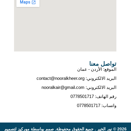
تواصل معنا
الموقع: الأردن - عمان
البريد الالكتروني: contact@nooralkheer.org
البريد الالكتروني: nooralkair@gmail.com
رقم الهاتف: 0778501717
واتساب: 0778501717
2026 © نور الخير . جميع الحقوق محفوظة. صمم بواسطة
موركيز لتصميم